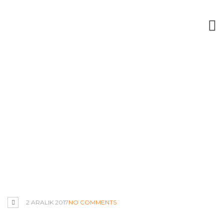
Karakalem &
Tasarım
Hakkında...
SEVGILILER_GUNU
2 ARALIK 2017
NO COMMENTS